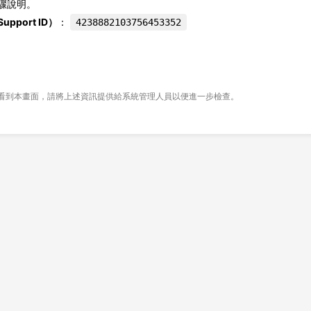
驟說明。
pport ID）
：
4238882103756453352
看到本畫面，請將上述資訊提供給系統管理人員以便進一步檢查。