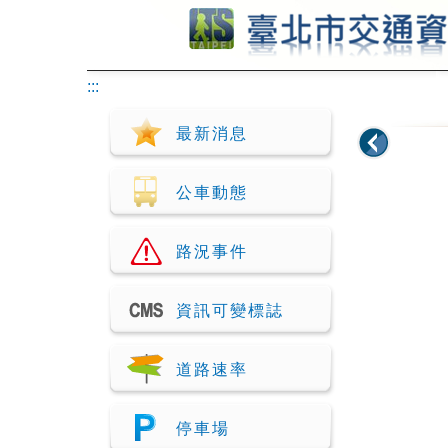
跳到主要內容
:::
最新消息
公車動態
路況事件
資訊可變標誌
道路速率
停車場