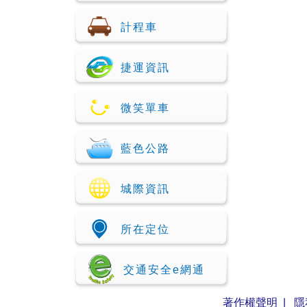
計程車
捷運資訊
微笑單車
藍色公路
城際資訊
所在定位
交通安全e網通
著作權聲明
|
隱