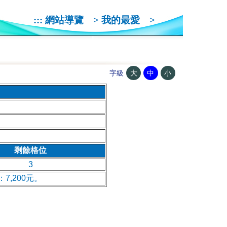
:::
網站導覽
>
我的最愛
>
大
中
小
字級
剩餘格位
3
7,200元。