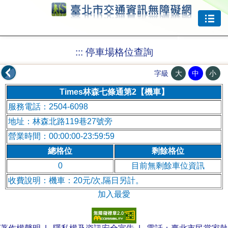
跳到主要內容
:::
停車場格位查詢
大
中
小
字級
Times林森七條通第2【機車】
服務電話：2504-6098
地址：林森北路119巷27號旁
營業時間：00:00:00-23:59:59
總格位
剩餘格位
0
目前無剩餘車位資訊
收費說明：機車：20元/次,隔日另計。
加入最愛