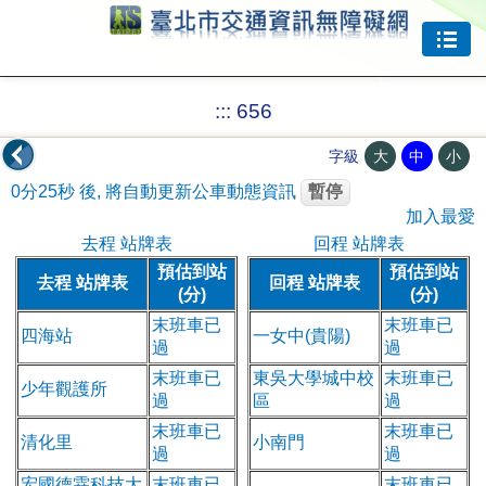
跳到主要內容
:::
656
大
中
小
字級
0分25秒
後, 將自動更新公車動態資訊
暫停
加入最愛
去程 站牌表
回程 站牌表
預估到站
預估到站
去程 站牌表
回程 站牌表
(分)
(分)
末班車已
末班車已
四海站
一女中(貴陽)
過
過
末班車已
東吳大學城中校
末班車已
少年觀護所
過
區
過
末班車已
末班車已
清化里
小南門
過
過
宏國德霖科技大
末班車已
末班車已