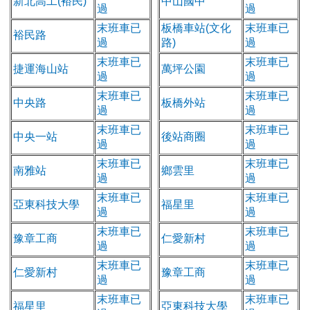
新北高工(裕民)
中山國中
過
過
末班車已
板橋車站(文化
末班車已
裕民路
過
路)
過
末班車已
末班車已
捷運海山站
萬坪公園
過
過
末班車已
末班車已
中央路
板橋外站
過
過
末班車已
末班車已
中央一站
後站商圈
過
過
末班車已
末班車已
南雅站
鄉雲里
過
過
末班車已
末班車已
亞東科技大學
福星里
過
過
末班車已
末班車已
豫章工商
仁愛新村
過
過
末班車已
末班車已
仁愛新村
豫章工商
過
過
末班車已
末班車已
福星里
亞東科技大學