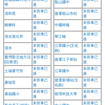
龍山國中
學
過
過
末班車已
末班車已
清和里
捷運龍山寺站
過
過
末班車已
末班車已
檳榔科
中國時報
過
過
末班車已
末班車已
清水派出所
華江橋
過
過
末班車已
江翠國小(文化
末班車已
清水
過
路)
過
臺灣新北地方法
末班車已
末班車已
捷運江子翠站
院(青雲)
過
過
末班車已
末班車已
土城看守所
江翠國中
過
過
末班車已
捷運新埔站(文
末班車已
廣福里
過
化路)
過
末班車已
末班車已
廣福國小
致理科技大學
過
過
末班車已
末班車已