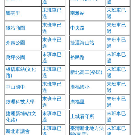
過
過
末班車已
末班車已
鄉雲里
南雅站
過
過
末班車已
末班車已
後站商圈
中央路
過
過
末班車已
末班車已
介壽公園
捷運海山站
過
過
末班車已
末班車已
萬坪公園
裕民路
過
過
板橋車站(文化
末班車已
末班車已
新北高工(裕民)
路)
過
過
末班車已
末班車已
中山國中
廣福國小
過
過
末班車已
末班車已
致理科技大學
廣福里
過
過
捷運新埔站(文
末班車已
末班車已
土城看守所
化路)
過
過
末班車已
臺灣新北地方法
末班車已
新北市議會
過
院(青雲)
過