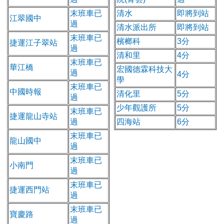
末班車已
清水
即將到站
江翠國中
過
清水派出所
即將到站
末班車已
檳榔科
3分
捷運江子翠站
過
清和里
4分
末班車已
華江橋
宏國德霖科技大
過
4分
學
末班車已
中國時報
清化里
5分
過
少年觀護所
5分
末班車已
捷運龍山寺站
過
四海站
6分
末班車已
龍山國中
過
末班車已
小南門
過
末班車已
捷運西門站
過
末班車已
寶慶路
過