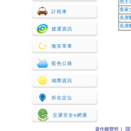
恩主
客家
計程車
長庚
長庚
捷運資訊
微笑單車
藍色公路
城際資訊
所在定位
交通安全e網通
著作權聲明
|
隱