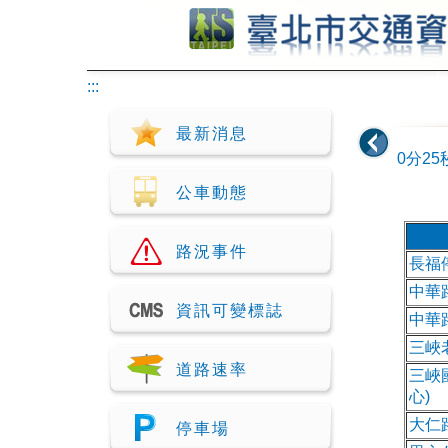
跳到主要內容
:::
最新消息
0分25
公車動態
路況事件
長福
中華
資訊可變標誌
中華
三峽
道路速率
三峽
心)
大仁
停車場