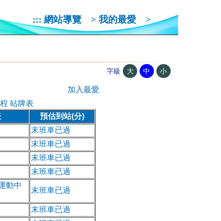
:::
網站導覽
>
我的最愛
>
大
中
小
字級
加入最愛
程 站牌表
表
預估到站(分)
末班車已過
末班車已過
末班車已過
末班車已過
運動中
末班車已過
末班車已過