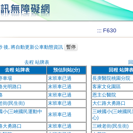
:::
F630
秒
後, 將自動更新公車動態資訊
暫停
去程 站牌表
回
去程 站牌表
預估到站(分)
回程 站牌
停車場
末班車已過
長庚醫院桃園分院
路光明路口
末班車已過
客家文化園區
路
末班車已過
恩主公醫院
老街(民生街)
末班車已過
大仁路大勇路口
國小(三峽國民運動中
三峽國小(三峽國民
末班車已過
心)
路大勇路口
末班車已過
三峽老街(民生街)