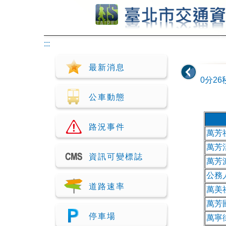
跳到主要內容
:::
最新消息
0分25
公車動態
路況事件
萬芳
萬芳
資訊可變標誌
萬芳
公務
道路速率
萬美
萬芳
停車場
萬寧