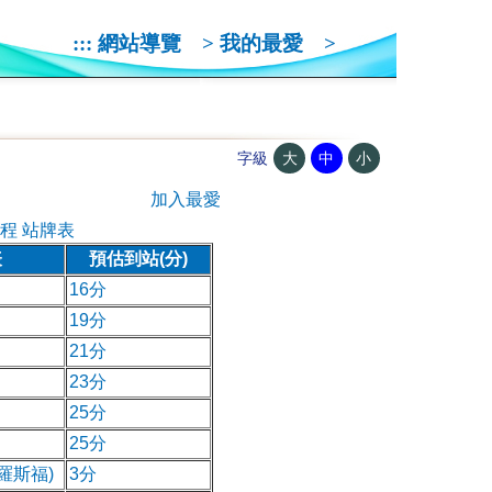
:::
網站導覽
>
我的最愛
>
大
中
小
字級
加入最愛
程 站牌表
表
預估到站(分)
16分
19分
21分
23分
25分
25分
羅斯福)
3分