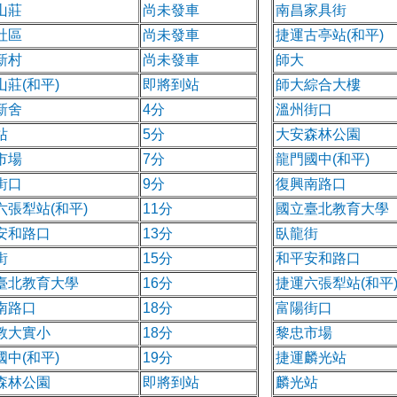
山莊
尚未發車
南昌家具街
社區
尚未發車
捷運古亭站(和平)
新村
尚未發車
師大
山莊(和平)
即將到站
師大綜合大樓
新舍
4分
溫州街口
站
5分
大安森林公園
市場
7分
龍門國中(和平)
街口
9分
復興南路口
六張犁站(和平)
11分
國立臺北教育大學
安和路口
13分
臥龍街
街
15分
和平安和路口
臺北教育大學
16分
捷運六張犁站(和平
南路口
18分
富陽街口
教大實小
18分
黎忠市場
國中(和平)
19分
捷運麟光站
森林公園
即將到站
麟光站