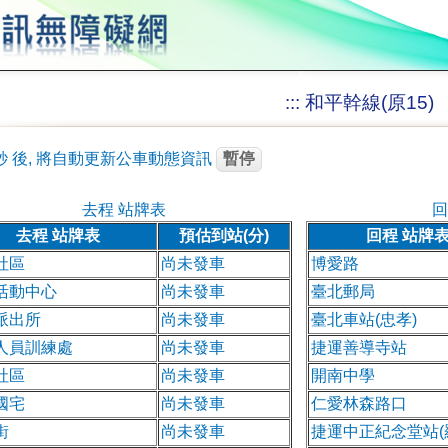
:::
和平幹線(原15)
秒
後, 將自動更新公車動態資訊
暫停
去程 站牌表
回
去程 站牌表
預估到站(分)
回程 站牌
社區
尚未發車
博愛路
活動中心
尚未發車
臺北郵局
派出所
尚未發車
臺北車站(忠孝)
人員訓練處
尚未發車
捷運善導寺站
社區
尚未發車
開南中學
國宅
尚未發車
仁愛林森路口
街
尚未發車
捷運中正紀念堂站(