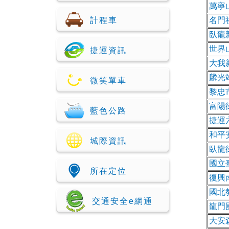
萬寧
計程車
名門
臥龍
世界
捷運資訊
大我
麟光
微笑單車
黎忠
富陽
藍色公路
捷運
和平
城際資訊
臥龍
國立
所在定位
復興
國北
交通安全e網通
龍門
大安