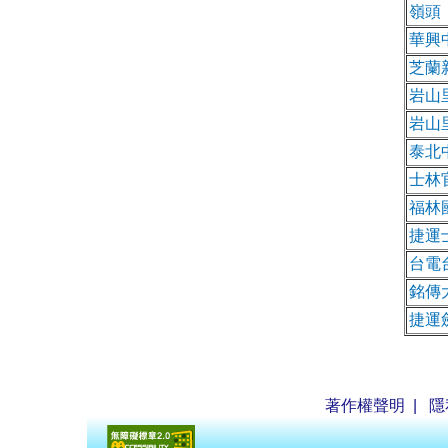
嶺頭
華興
芝蘭
岩山
岩山
泰北
士林
福林
捷運
台電
銘傳
捷運
著作權聲明
|
隱