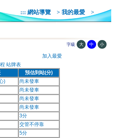
:::
網站導覽
>
我的最愛
>
大
中
小
字級
加入最愛
程 站牌表
表
預估到站(分)
心)
尚未發車
尚未發車
尚未發車
尚未發車
3分
交管不停靠
5分