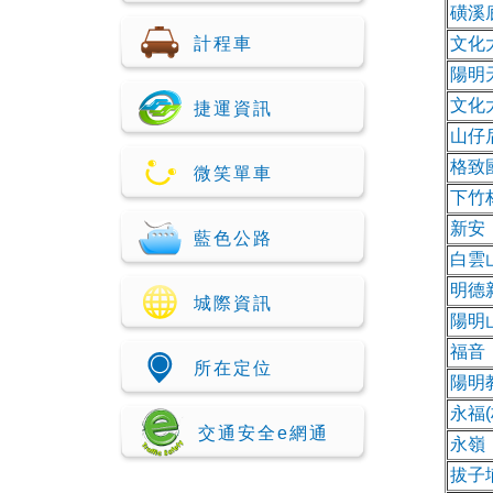
磺溪
計程車
文化
陽明
文化
捷運資訊
山仔
格致
微笑單車
下竹
新安
藍色公路
白雲
明德
城際資訊
陽明
福音
所在定位
陽明
永福
交通安全e網通
永嶺
拔子