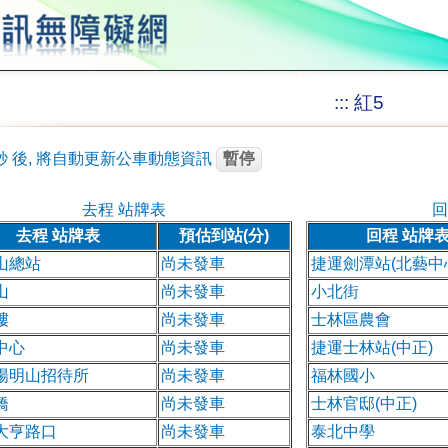
:::
紅5
秒
後, 將自動更新公車動態資訊
暫停
去程 站牌表
回
去程 站牌表
預估到站(分)
回程 站牌
山總站
尚未發車
捷運劍潭站(北藝中
山
尚未發車
小北街
樓
尚未發車
士林區農會
中心
尚未發車
捷運士林站(中正)
陽明山招待所
尚未發車
福林國小
橋
尚未發車
士林官邸(中正)
大亨路口
尚未發車
泰北中學