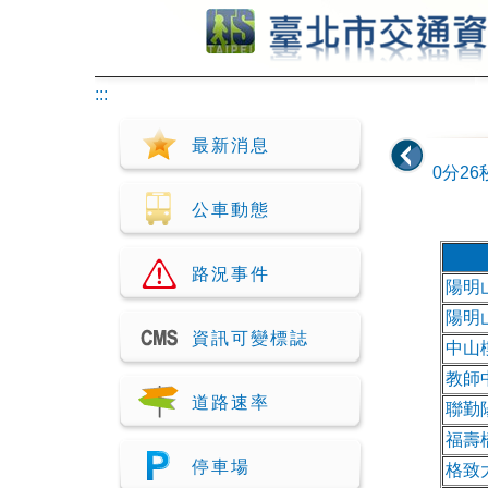
跳到主要內容
:::
最新消息
0分25
公車動態
路況事件
陽明
陽明
資訊可變標誌
中山
教師
道路速率
聯勤
福壽
停車場
格致