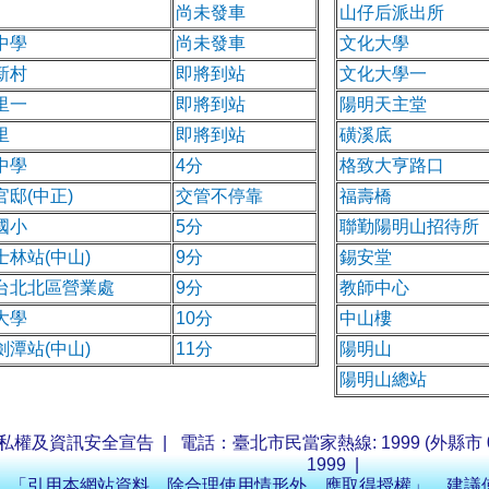
尚未發車
山仔后派出所
中學
尚未發車
文化大學
新村
即將到站
文化大學一
里一
即將到站
陽明天主堂
里
即將到站
磺溪底
中學
4分
格致大亨路口
官邸(中正)
交管不停靠
福壽橋
國小
5分
聯勤陽明山招待所
士林站(中山)
9分
錫安堂
台北北區營業處
9分
教師中心
大學
10分
中山樓
劍潭站(中山)
11分
陽明山
陽明山總站
私權及資訊安全宣告
| 電話：臺北市民當家熱線: 1999 (外縣市 0
1999
|
「引用本網站資料，除合理使用情形外，應取得授權」 建議使