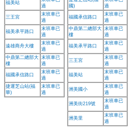
福美站
過
國)
過
末班車已
末班車已
三王宮
福國承信路口
過
過
末班車已
中鼎第二總部大
末班車已
福美承平路口
過
樓
過
末班車已
末班車已
遠雄商舟大樓
福美承平路口
過
過
中鼎第二總部大
末班車已
末班車已
三王宮
樓
過
過
末班車已
末班車已
福國承信路口
福美站
過
過
捷運芝山站(福
末班車已
末班車已
洲美國小
華)
過
過
末班車已
洲美街219號
過
末班車已
洲美里
過