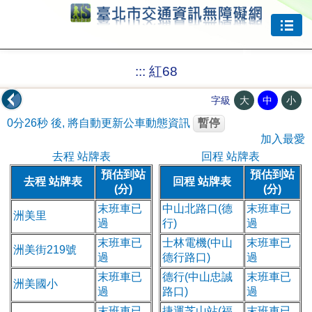
跳到主要內容
:::
紅68
大
中
小
字級
0分26秒
後, 將自動更新公車動態資訊
暫停
加入最愛
去程 站牌表
回程 站牌表
預估到站
預估到站
去程 站牌表
回程 站牌表
(分)
(分)
末班車已
中山北路口(德
末班車已
洲美里
過
行)
過
末班車已
士林電機(中山
末班車已
洲美街219號
過
德行路口)
過
末班車已
德行(中山忠誠
末班車已
洲美國小
過
路口)
過
末班車已
捷運芝山站(福
末班車已