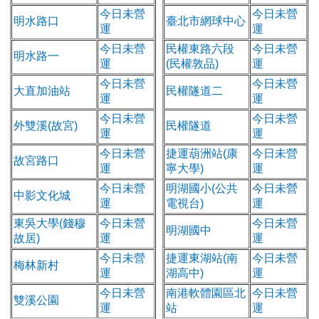
今日未營
今日未營
明水路口
臺北市網球中心
運
運
今日未營
民權東路六段
今日未營
明水路一
運
(民權敦品)
運
今日未營
今日未營
大直加油站
民權隧道二
運
運
今日未營
今日未營
外雙溪(故宮)
民權隧道
運
運
今日未營
捷運葫洲站(康
今日未營
故宮路口
運
寧大學)
運
今日未營
明湖國小(公共
今日未營
中影文化城
運
電視台)
運
東吳大學(錢穆
今日未營
今日未營
明湖國中
故居)
運
運
今日未營
捷運東湖站(南
今日未營
梅林新村
運
湖高中)
運
今日未營
南港軟體園區北
今日未營
雙溪公園
運
站
運