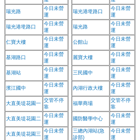
今日未營
今日未營
瑞光路
瑞光港墘路口
運
運
今日未營
今日未營
瑞光港墘路口
瑞光路
運
運
今日未營
今日未營
仁寶大樓
公館山
運
運
今日未營
今日未營
基湖路口
麗寶大樓
運
運
今日未營
今日未營
基湖站
三民國中
運
運
今日未營
今日未營
濱江國中
內湖行政大樓
運
運
交管不停
交管不停
大直美堤花園一
福華商場
靠
靠
今日未營
今日未營
大直美堤花園二
國防醫學中心
運
運
今日未營
三總內湖站(急
今日未營
大直美堤花園三
運
診部)
運