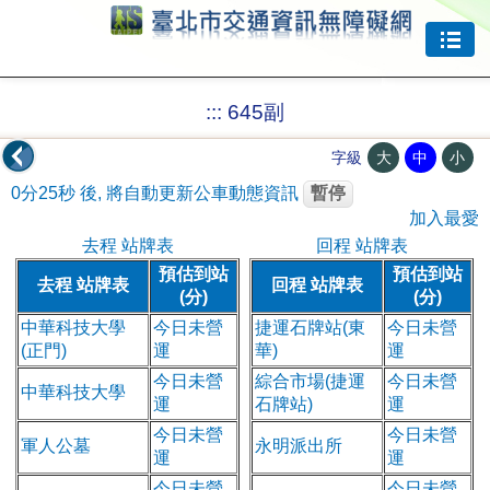
跳到主要內容
:::
645副
大
中
小
字級
0分25秒
後, 將自動更新公車動態資訊
暫停
加入最愛
去程 站牌表
回程 站牌表
預估到站
預估到站
去程 站牌表
回程 站牌表
(分)
(分)
中華科技大學
今日未營
捷運石牌站(東
今日未營
(正門)
運
華)
運
今日未營
綜合市場(捷運
今日未營
中華科技大學
運
石牌站)
運
今日未營
今日未營
軍人公墓
永明派出所
運
運
今日未營
今日未營