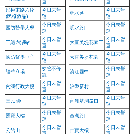
運
運
民權東路六段
今日未營
今日未營
明水路一
(民權敦品)
運
運
今日未營
今日未營
國防醫學大學
明水路口
運
運
今日未營
今日未營
三總內湖站
大直美堤花園三
運
運
今日未營
今日未營
國防醫學中心
大直美堤花園一
運
運
交管不停
今日未營
福華商場
濱江國中
靠
運
今日未營
今日未營
內湖行政大樓
治磐新村
運
運
今日未營
今日未營
三民國中
內湖基湖路口
運
運
今日未營
今日未營
麗寶大樓
基湖路口
運
運
今日未營
今日未營
公館山
仁寶大樓
運
運