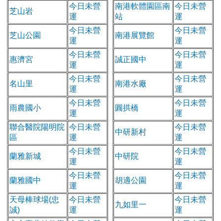
今日未營
南港軟體園區南
今日未營
芝山岩
運
站
運
今日未營
今日未營
芝山公園
南港展覽館
運
運
今日未營
今日未營
惠濟宮
誠正國中
運
運
今日未營
今日未營
名山里
南港水廠
運
運
今日未營
今日未營
雨農國小
圓拱橋
運
運
聯合醫院陽明院
今日未營
今日未營
中研新村
區
運
運
今日未營
今日未營
蘭雅新城
中研院
運
運
今日未營
今日未營
蘭雅國中
胡適公園
運
運
天母棒球場(忠
今日未營
今日未營
九如里一
誠)
運
運