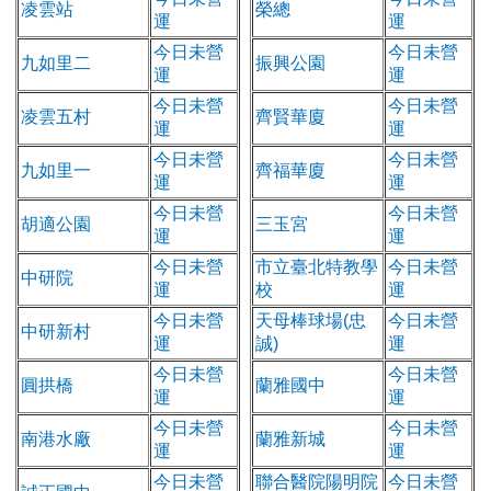
凌雲站
榮總
運
運
今日未營
今日未營
九如里二
振興公園
運
運
今日未營
今日未營
凌雲五村
齊賢華廈
運
運
今日未營
今日未營
九如里一
齊福華廈
運
運
今日未營
今日未營
胡適公園
三玉宮
運
運
今日未營
市立臺北特教學
今日未營
中研院
運
校
運
今日未營
天母棒球場(忠
今日未營
中研新村
運
誠)
運
今日未營
今日未營
圓拱橋
蘭雅國中
運
運
今日未營
今日未營
南港水廠
蘭雅新城
運
運
今日未營
聯合醫院陽明院
今日未營