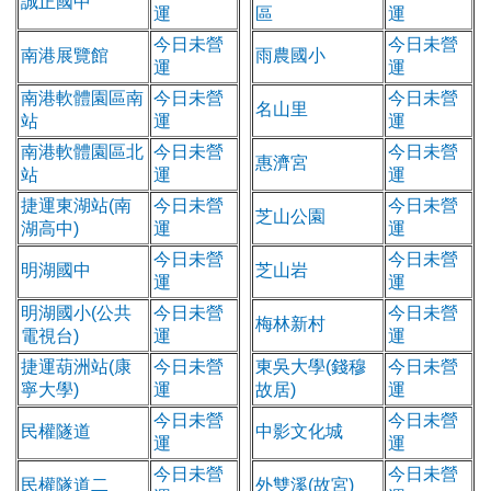
誠正國中
運
區
運
今日未營
今日未營
南港展覽館
雨農國小
運
運
南港軟體園區南
今日未營
今日未營
名山里
站
運
運
南港軟體園區北
今日未營
今日未營
惠濟宮
站
運
運
捷運東湖站(南
今日未營
今日未營
芝山公園
湖高中)
運
運
今日未營
今日未營
明湖國中
芝山岩
運
運
明湖國小(公共
今日未營
今日未營
梅林新村
電視台)
運
運
捷運葫洲站(康
今日未營
東吳大學(錢穆
今日未營
寧大學)
運
故居)
運
今日未營
今日未營
民權隧道
中影文化城
運
運
今日未營
今日未營
民權隧道二
外雙溪(故宮)