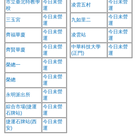
市立臺北特教學
今日未營
今日未營
凌雲五村
校
運
運
今日未營
今日未營
三玉宮
九如里二
運
運
今日未營
今日未營
齊福華廈
凌雲站
運
運
今日未營
中華科技大學
今日未營
齊賢華廈
運
(正門)
運
今日未營
榮總一
運
今日未營
榮總
運
今日未營
永明派出所
運
綜合市場(捷運
今日未營
石牌站)
運
捷運石牌站(西
今日未營
安)
運