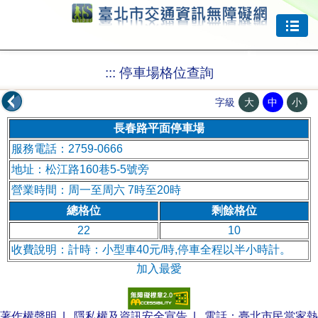
跳到主要內容
:::
停車場格位查詢
大
中
小
字級
長春路平面停車場
服務電話：2759-0666
地址：松江路160巷5-5號旁
營業時間：周一至周六 7時至20時
總格位
剩餘格位
22
10
收費說明：計時：小型車40元/時,停車全程以半小時計。
加入最愛
著作權聲明
|
隱私權及資訊安全宣告
| 電話：臺北市民當家熱