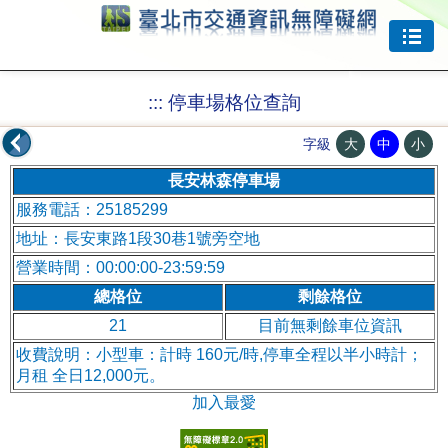
跳到主要內容
:::
停車場格位查詢
大
中
小
字級
長安林森停車場
服務電話：25185299
地址：長安東路1段30巷1號旁空地
營業時間：00:00:00-23:59:59
總格位
剩餘格位
21
目前無剩餘車位資訊
收費說明：小型車：計時 160元/時,停車全程以半小時計；
月租 全日12,000元。
加入最愛