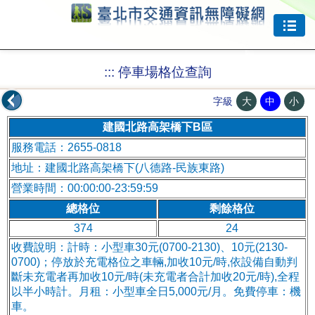
跳到主要內容
:::
停車場格位查詢
大
中
小
字級
建國北路高架橋下B區
服務電話：2655-0818
地址：建國北路高架橋下(八德路-民族東路)
營業時間：00:00:00-23:59:59
總格位
剩餘格位
374
24
收費說明：計時：小型車30元(0700-2130)、10元(2130-
0700)；停放於充電格位之車輛,加收10元/時,依設備自動判
斷未充電者再加收10元/時(未充電者合計加收20元/時),全程
以半小時計。月租：小型車全日5,000元/月。免費停車：機
車。