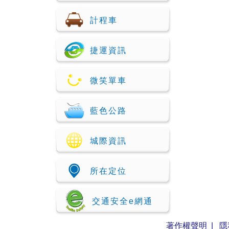
計程車
捷運資訊
微笑單車
藍色公路
城際資訊
所在定位
交通安全e網通
著作權聲明
|
隱