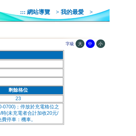
:::
網站導覽
>
我的最愛
>
大
中
小
字級
剩餘格位
23
30-0700)；停放於充電格位之
/時(未充電者合計加收20元/
。免費停車：機車。