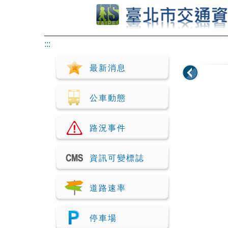
跳到主要內容
:::
最新消息
公車動態
路況事件
資訊可變標誌
道路速率
停車場