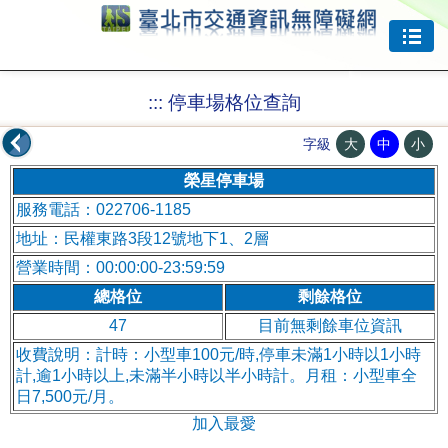
跳到主要內容
:::
停車場格位查詢
大
中
小
字級
榮星停車場
服務電話：022706-1185
地址：民權東路3段12號地下1、2層
營業時間：00:00:00-23:59:59
總格位
剩餘格位
47
目前無剩餘車位資訊
收費說明：計時：小型車100元/時,停車未滿1小時以1小時
計,逾1小時以上,未滿半小時以半小時計。月租：小型車全
日7,500元/月。
加入最愛