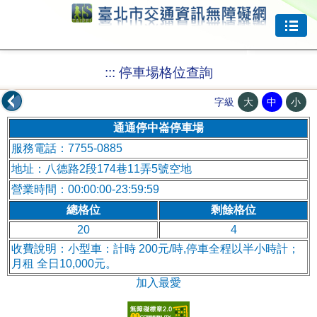
跳到主要內容
:::
停車場格位查詢
大
中
小
字級
通通停中崙停車場
服務電話：7755-0885
地址：八德路2段174巷11弄5號空地
營業時間：00:00:00-23:59:59
總格位
剩餘格位
20
4
收費說明：小型車：計時 200元/時,停車全程以半小時計；
月租 全日10,000元。
加入最愛