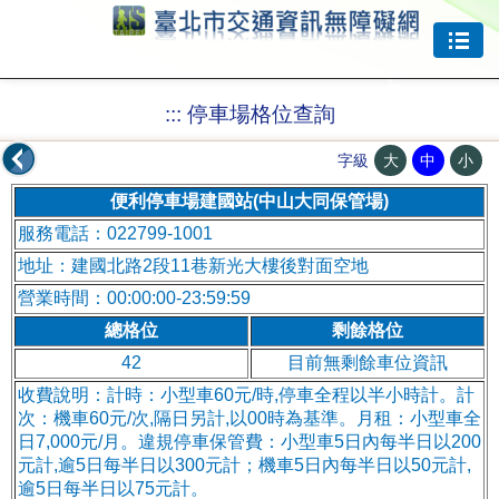
跳到主要內容
:::
停車場格位查詢
大
中
小
字級
便利停車場建國站(中山大同保管場)
服務電話：022799-1001
地址：建國北路2段11巷新光大樓後對面空地
營業時間：00:00:00-23:59:59
總格位
剩餘格位
42
目前無剩餘車位資訊
收費說明：計時：小型車60元/時,停車全程以半小時計。計
次：機車60元/次,隔日另計,以00時為基準。月租：小型車全
日7,000元/月。違規停車保管費：小型車5日內每半日以200
元計,逾5日每半日以300元計；機車5日內每半日以50元計,
逾5日每半日以75元計。