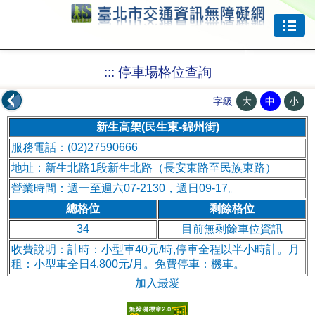
跳到主要內容
:::
停車場格位查詢
大
中
小
字級
新生高架(民生東-錦州街)
服務電話：(02)27590666
地址：新生北路1段新生北路（長安東路至民族東路）
營業時間：週一至週六07-2130，週日09-17。
總格位
剩餘格位
34
目前無剩餘車位資訊
收費說明：計時：小型車40元/時,停車全程以半小時計。月
租：小型車全日4,800元/月。免費停車：機車。
加入最愛