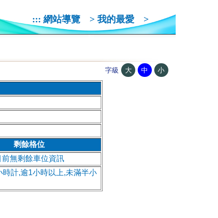
:::
網站導覽
>
我的最愛
>
大
中
小
字級
剩餘格位
目前無剩餘車位資訊
小時計,逾1小時以上,未滿半小