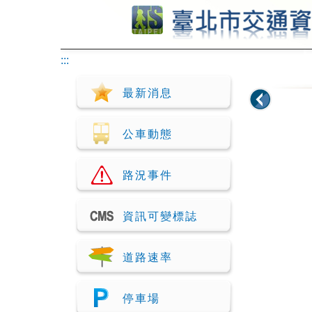
跳到主要內容
:::
最新消息
公車動態
路況事件
資訊可變標誌
道路速率
停車場