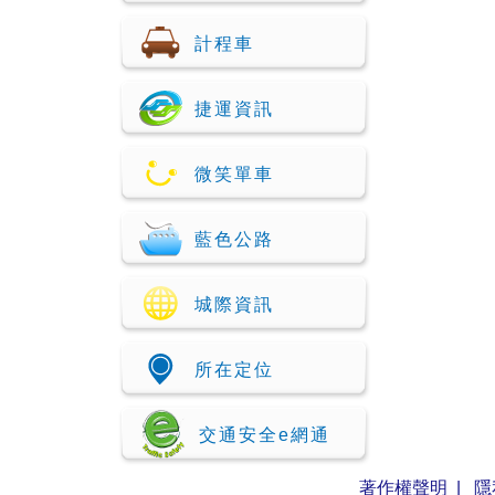
計程車
捷運資訊
微笑單車
藍色公路
城際資訊
所在定位
交通安全e網通
著作權聲明
|
隱