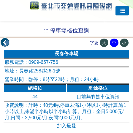
跳到主要內容
:::
停車場格位查詢
大
中
小
字級
長春停車場
服務電話：0909-657-756
地址：長春路258巷26-1號
營業時間：臨停：8時至22時；月租：24小時
總格位
剩餘格位
44
目前無剩餘車位資訊
收費說明：計時：40元/時,停車未滿1小時以1小時計算,逾1
小時以上,未滿半小時以半小時計算。月租：全日5,000元/
月,日間：3,500元/月,夜間2,000元/月。
加入最愛