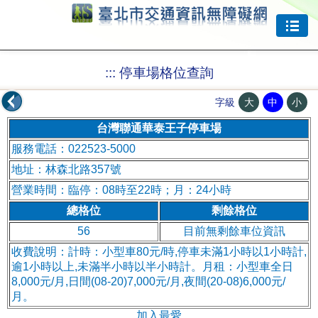
跳到主要內容
:::
停車場格位查詢
大
中
小
字級
台灣聯通華泰王子停車場
服務電話：022523-5000
地址：林森北路357號
營業時間：臨停：08時至22時；月：24小時
總格位
剩餘格位
56
目前無剩餘車位資訊
收費說明：計時：小型車80元/時,停車未滿1小時以1小時計,
逾1小時以上,未滿半小時以半小時計。月租：小型車全日
8,000元/月,日間(08-20)7,000元/月,夜間(20-08)6,000元/
月。
加入最愛