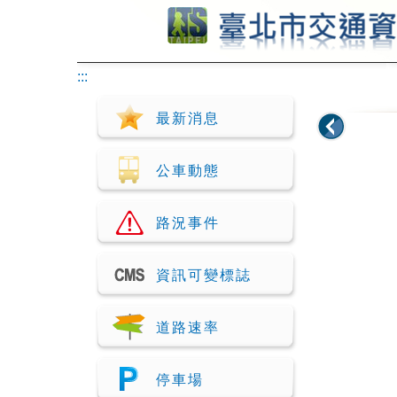
跳到主要內容
:::
最新消息
公車動態
路況事件
資訊可變標誌
道路速率
停車場