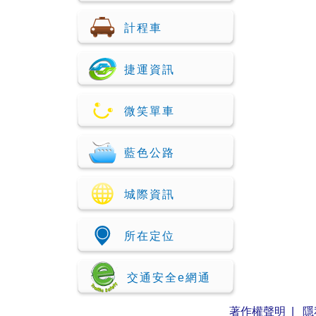
計程車
捷運資訊
微笑單車
藍色公路
城際資訊
所在定位
交通安全e網通
著作權聲明
|
隱