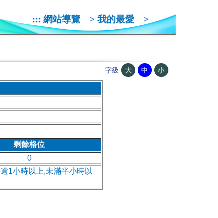
:::
網站導覽
>
我的最愛
>
大
中
小
字級
剩餘格位
0
,逾1小時以上,未滿半小時以