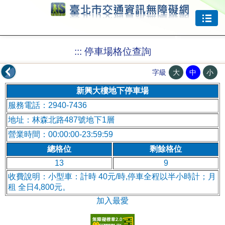
跳到主要內容
:::
停車場格位查詢
大
中
小
字級
新興大樓地下停車場
服務電話：2940-7436
地址：林森北路487號地下1層
營業時間：00:00:00-23:59:59
總格位
剩餘格位
13
9
收費說明：小型車：計時 40元/時,停車全程以半小時計；月
租 全日4,800元。
加入最愛