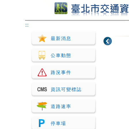
跳到主要內容
:::
最新消息
公車動態
路況事件
資訊可變標誌
道路速率
停車場