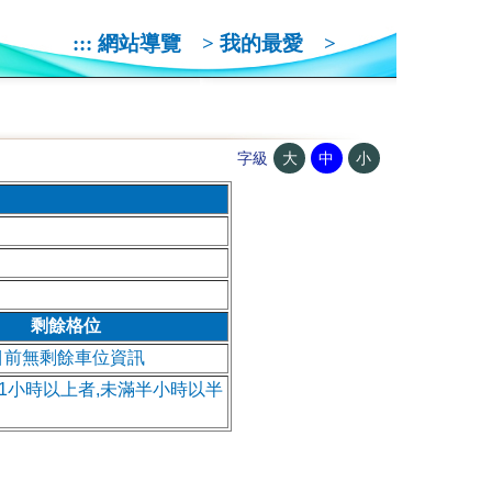
:::
網站導覽
>
我的最愛
>
大
中
小
字級
剩餘格位
目前無剩餘車位資訊
逾1小時以上者,未滿半小時以半