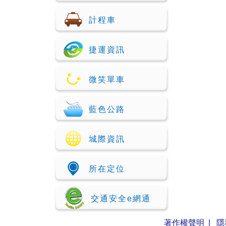
計程車
捷運資訊
微笑單車
藍色公路
城際資訊
所在定位
交通安全e網通
著作權聲明
|
隱