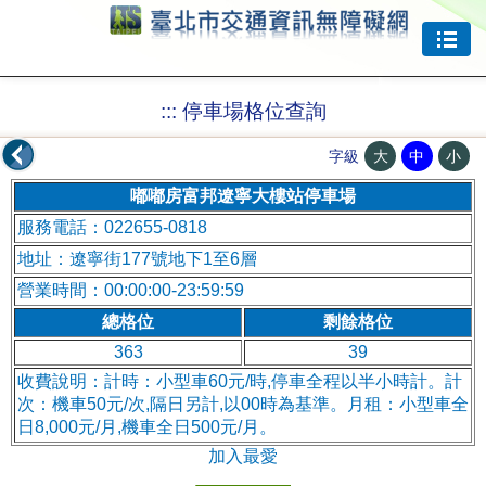
跳到主要內容
:::
停車場格位查詢
大
中
小
字級
嘟嘟房富邦遼寧大樓站停車場
服務電話：022655-0818
地址：遼寧街177號地下1至6層
營業時間：00:00:00-23:59:59
總格位
剩餘格位
363
39
收費說明：計時：小型車60元/時,停車全程以半小時計。計
次：機車50元/次,隔日另計,以00時為基準。月租：小型車全
日8,000元/月,機車全日500元/月。
加入最愛