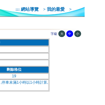
:::
網站導覽
>
我的最愛
>
大
中
小
字級
場
剩餘格位
19
月,停車未滿1小時以1小時計算,