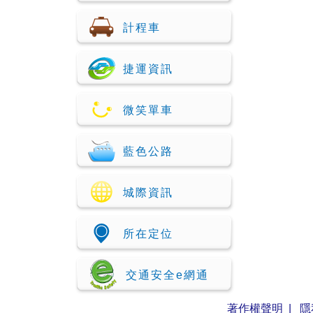
計程車
捷運資訊
微笑單車
藍色公路
城際資訊
所在定位
交通安全e網通
著作權聲明
|
隱