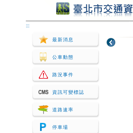
跳到主要內容
:::
最新消息
公車動態
路況事件
資訊可變標誌
道路速率
停車場