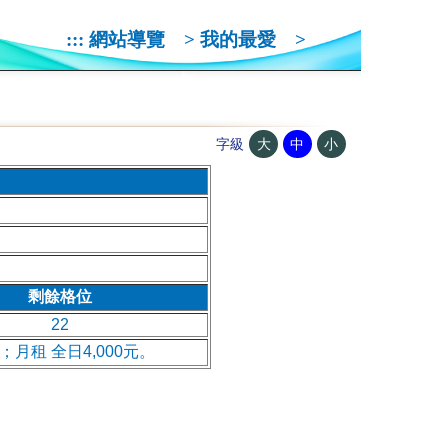
:::
網站導覽
>
我的最愛
>
大
中
小
字級
剩餘格位
22
月租 全日4,000元。