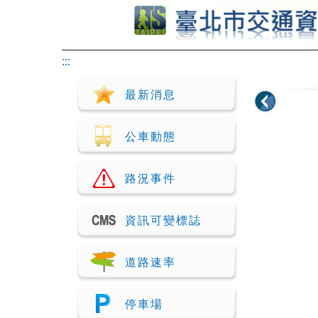
跳到主要內容
:::
最新消息
公車動態
路況事件
資訊可變標誌
道路速率
停車場