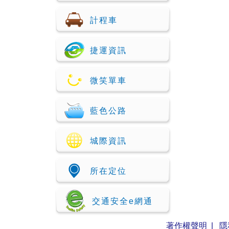
計程車
捷運資訊
微笑單車
藍色公路
城際資訊
所在定位
交通安全e網通
著作權聲明
|
隱