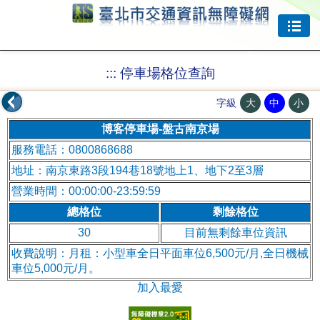
跳到主要內容
:::
停車場格位查詢
大
中
小
字級
博客停車場-盤古南京場
服務電話：0800868688
地址：南京東路3段194巷18號地上1、地下2至3層
營業時間：00:00:00-23:59:59
總格位
剩餘格位
30
目前無剩餘車位資訊
收費說明：月租：小型車全日平面車位6,500元/月,全日機械
車位5,000元/月。
加入最愛