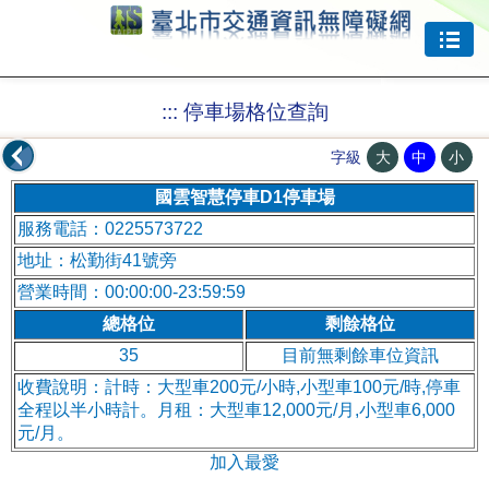
跳到主要內容
:::
停車場格位查詢
大
中
小
字級
國雲智慧停車D1停車場
服務電話：0225573722
地址：松勤街41號旁
營業時間：00:00:00-23:59:59
總格位
剩餘格位
35
目前無剩餘車位資訊
收費說明：計時：大型車200元/小時,小型車100元/時,停車
全程以半小時計。月租：大型車12,000元/月,小型車6,000
元/月。
加入最愛