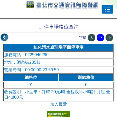
跳到主要內容
:::
停車場格位查詢
大
中
小
字級
迪化污水處理場平面停車場
服務電話：0225046290
地址：酒泉街235號
營業時間：00:00:00-23:59:59
總格位
剩餘格位
91
0
收費說明：小型車：計時 20元/時,全程以半小時計;月租 全
日4,800元
加入最愛