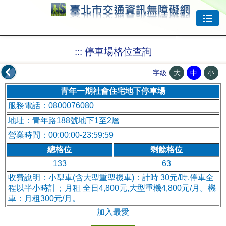
跳到主要內容
:::
停車場格位查詢
大
中
小
字級
青年一期社會住宅地下停車場
服務電話：0800076080
地址：青年路188號地下1至2層
營業時間：00:00:00-23:59:59
總格位
剩餘格位
133
63
收費說明：小型車(含大型重型機車)：計時 30元/時,停車全
程以半小時計；月租 全日4,800元,大型重機4,800元/月。機
車：月租300元/月。
加入最愛